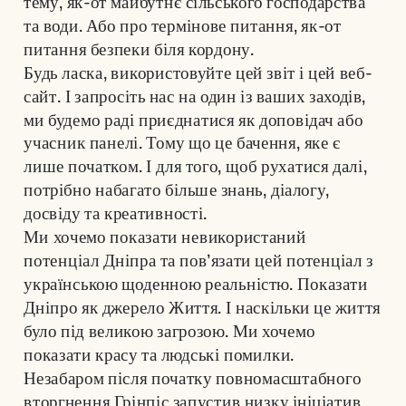
тему, як-от майбутнє сільського господарства 
та води. Або про термінове питання, як-от 
питання безпеки біля кордону.
Будь ласка, використовуйте цей звіт і цей веб-
сайт. І запросіть нас на один із ваших заходів, 
ми будемо раді приєднатися як доповідач або 
учасник панелі. Тому що це бачення, яке є 
лише початком. І для того, щоб рухатися далі, 
потрібно набагато більше знань, діалогу, 
Ми хочемо показати невикористаний 
потенціал Дніпра та пов’язати цей потенціал з 
українською щоденною реальністю. Показати 
Дніпро як джерело Життя. І наскільки це життя 
було під великою загрозою. Ми хочемо 
Незабаром після початку повномасштабного 
вторгнення Грінпіс запустив низку ініціатив 