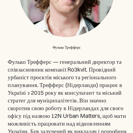
Фулько Трефферс
Фулько Трефферс — генеральний директор та 
співзасновник компанії Ro3kvit. Провідний 
урбаніст проєктів міського та регіонального 
планування. Трефферс (Нідерланди) працює в 
Україні з 2015 року як консультант та міський 
стратег для муніципалітетів. Він значно 
скоротив свою роботу в Нідерландах для свого 
офісу під назвою 12N Urban Matters, щоб мати 
можливість працювати над відновленням 
України. Був залучений як викладач і розробник 