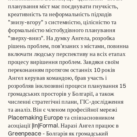
планування міст має поєднувати гнучкість, 
креативність та неформальність підходів 
"знизу-вгору" з системністю, цілісністю та 
формальністю містобудівного планування 
"зверху-вниз". На думку Ангела, розробка 
рішень проблем, пов'язаних з містами, повинна 
включати людську перспективу на всіх етапах 
процесу вирішення проблем. Завдяки своїм 
переконанням протягом останніх 10 років 
Ангел керував командою, брав участь і 
розробляв інклюзивні процеси планування 15 
громадських просторів у Болгарії, а також 
численні стратегічні плани, ГІС-дослідження 
та аналіз. Він є членом професійної мережі 
Placemaking Europe та співзасновником 
асоціації |In|Formal. Наразі Ангел працює в 
Greenpeace - Болгарія як громадський 