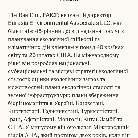
Тім Ван Епп, FAICP, керуючий директор 
Eurasia Environmental Associates LLC, має 
більш ніж 45-річний досвід надання послуг з 
планування екологічної стійкості та 
кліматичних дій клієнтам у понад 40 країнах 
світу та 25 штатах США. На міжнародному 
рівні він розробляв національні, 
субнаціональні та місцеві стратегії екологічної 
сталості; оцінки екологічних загроз та 
можливостей; плани екологічної сталості та 
зеленої інфраструктури; плани збереження 
біорізноманіття в Україні, Казахстані, 
Киргизстані, Таджикистані, Туркменістані, 
Ірані, Афганістані, Монголії, Китаї, Замбії та 
США. У минулому він очолював Міжнародний 
відділ АПА, який протягом двох років, коли він 