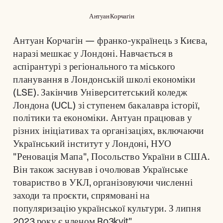
Антуан Корчагін
Антуан Корчагін — франко-українець з Києва, 
наразі мешкає у Лондоні. Навчається в 
аспірантурі з регіонального та міського 
планування в Лондонській школі економіки 
(LSE). Закінчив Університетський коледж 
Лондона (UCL) зі ступенем бакалавра історії, 
політики та економіки. Антуан працював у 
різних ініціативах та організаціях, включаючи 
Український інститут у Лондоні, НУО 
"Реновація Мапа", Посольство України в США. 
Він також заснував і очолював Українське 
товариство в УКЛ, організовуючи численні 
заходи та проєкти, спрямовані на 
популяризацію української культури. З липня 
2023 року є членом Ro3kvit".