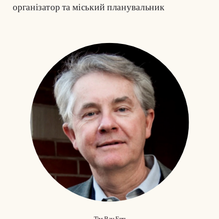
організатор та міський планувальник
Тім Ван Епп